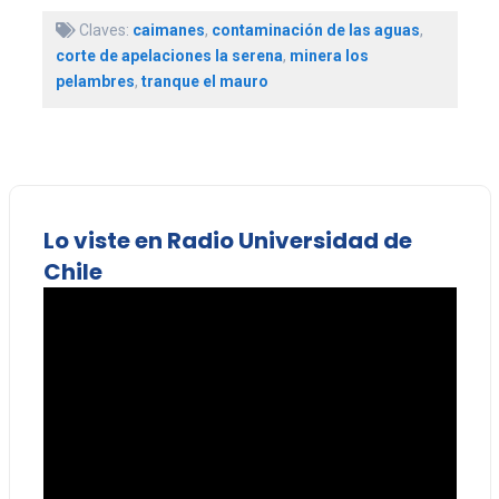
Claves:
caimanes
,
contaminación de las aguas
,
corte de apelaciones la serena
,
minera los
pelambres
,
tranque el mauro
Lo viste en Radio Universidad de
Chile