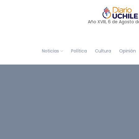
Año XVIII, 6 de
Agosto
d
Noticias
Política
Cultura
Opinión