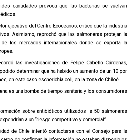
ndes cantidades provoca que las bacterias se vuelvan
médicos.
or ejecutivo del Centro Ecoceanos, criticó que la industria
ntivos. Asimismo, reprochó que las salmoneras protejan la
o de los mercados internacionales donde se exporta la
ropea.
ordó las investigaciones de Felipe Cabello Cárdenas,
 podido determinar que ha habido un aumento de un 10 por
es, en este caso escherichia coli, en la zona de Chiloé.
ilena es una bomba de tiempo sanitaria y los consumidores
formación sobre antibióticos utilizados a 50 salmoneras
 expondrían a un “riesgo competitivo y comercial”.
idad de Chile intentó contactarse con el Consejo para la
 cargo de confirmar la información no estaban disponibles