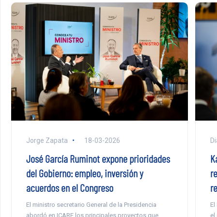
Jorge Zapata
18-03-2026
Di
José García Ruminot expone prioridades
Ka
del Gobierno: empleo, inversión y
r
acuerdos en el Congreso
r
El ministro secretario General de la Presidencia
El
abordó en ICARE los principales proyectos que
el