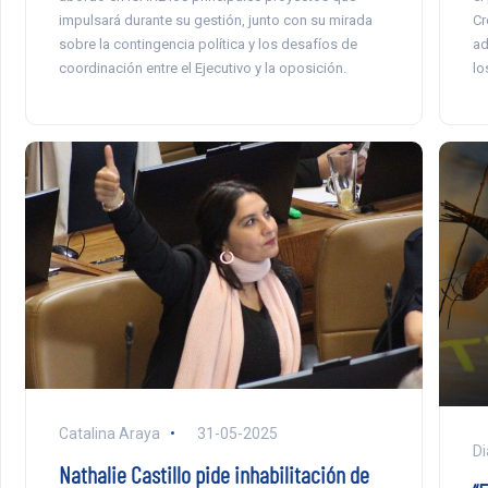
impulsará durante su gestión, junto con su mirada
Cr
sobre la contingencia política y los desafíos de
ad
coordinación entre el Ejecutivo y la oposición.
lo
Catalina Araya
31-05-2025
Di
Nathalie Castillo pide inhabilitación de