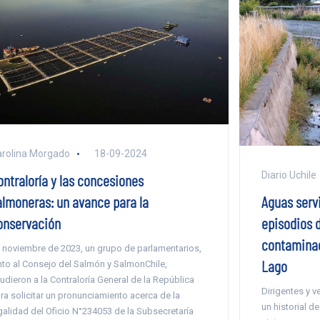
rolina Morgado
18-09-2024
Diario Uchile
ontraloría y las concesiones
almoneras: un avance para la
Aguas servi
onservación
episodios d
contaminac
 noviembre de 2023, un grupo de parlamentarios,
Lago
nto al Consejo del Salmón y SalmonChile,
udieron a la Contraloría General de la República
Dirigentes y v
ra solicitar un pronunciamiento acerca de la
un historial d
galidad del Oficio N°234053 de la Subsecretaría