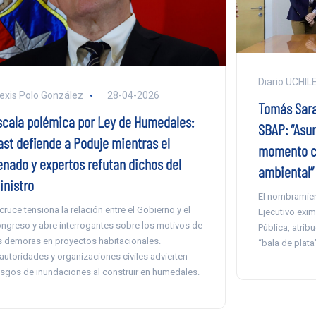
Diario UCHIL
exis Polo González
28-04-2026
Tomás Sara
scala polémica por Ley de Humedales:
SBAP: “Asu
ast defiende a Poduje mientras el
momento cl
enado y expertos refutan dichos del
ambiental”
inistro
El nombramient
 cruce tensiona la relación entre el Gobierno y el
Ejecutivo exim
ngreso y abre interrogantes sobre los motivos de
Pública, atri
s demoras en proyectos habitacionales.
“bala de plata”
autoridades y organizaciones civiles advierten
esgos de inundaciones al construir en humedales.