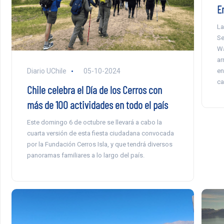
E
La
Se
Wa
ar
en
Diario UChile
05-10-2024
ca
Chile celebra el Día de los Cerros con
más de 100 actividades en todo el país
Este domingo 6 de octubre se llevará a cabo la
cuarta versión de esta fiesta ciudadana convocada
por la Fundación Cerros Isla, y que tendrá diversos
panoramas familiares a lo largo del país.