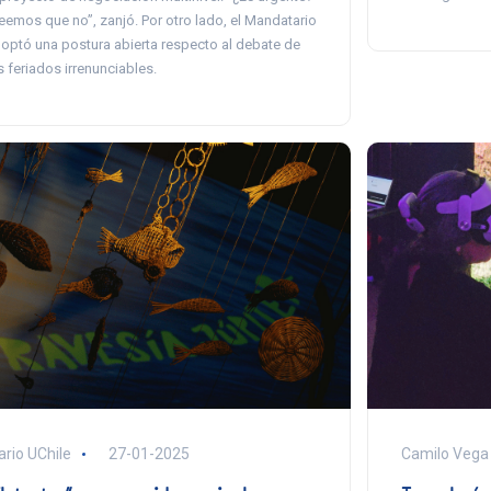
eemos que no”, zanjó. Por otro lado, el Mandatario
optó una postura abierta respecto al debate de
s feriados irrenunciables.
ario UChile
27-01-2025
Camilo Vega