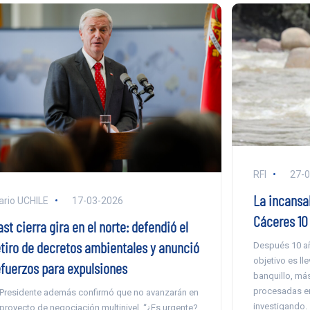
RFI
27-
La incansab
ario UCHILE
17-03-2026
Cáceres 10
st cierra gira en el norte: defendió el
etiro de decretos ambientales y anunció
Después 10 añ
objetivo es lle
efuerzos para expulsiones
banquillo, más
procesadas en
 Presidente además confirmó que no avanzarán en
investigando.
 proyecto de negociación multinivel. “¿Es urgente?