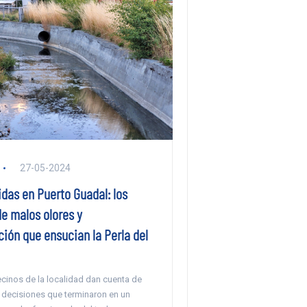
27-05-2024
das en Puerto Guadal: los
e malos olores y
ión que ensucian la Perla del
ecinos de la localidad dan cuenta de
e decisiones que terminaron en un