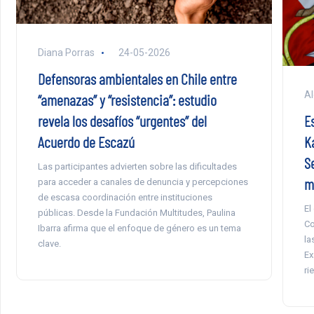
Diana Porras
24-05-2026
Defensoras ambientales en Chile entre
Al
“amenazas” y “resistencia”: estudio
revela los desafíos “urgentes” del
E
Acuerdo de Escazú
K
S
Las participantes advierten sobre las dificultades
m
para acceder a canales de denuncia y percepciones
de escasa coordinación entre instituciones
El
públicas. Desde la Fundación Multitudes, Paulina
Co
Ibarra afirma que el enfoque de género es un tema
la
clave.
Ex
ri