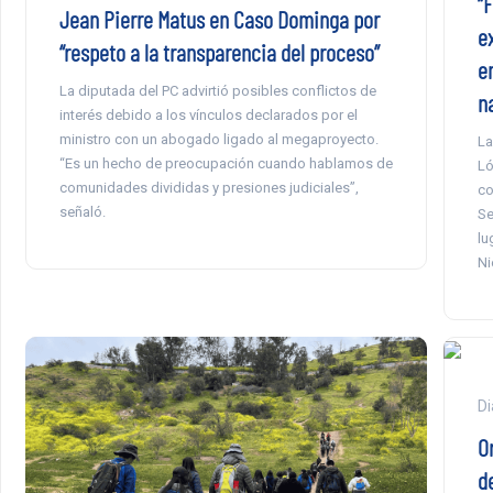
“F
Jean Pierre Matus en Caso Dominga por
e
“respeto a la transparencia del proceso”
e
La diputada del PC advirtió posibles conflictos de
n
interés debido a los vínculos declarados por el
ministro con un abogado ligado al megaproyecto.
La
“Es un hecho de preocupación cuando hablamos de
Ló
comunidades divididas y presiones judiciales”,
co
señaló.
Se
lu
Ni
Di
O
d