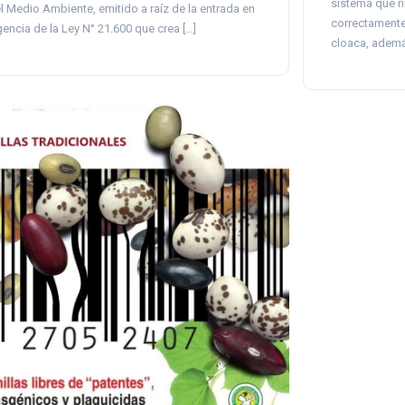
sistema que n
l Medio Ambiente, emitido a raíz de la entrada en
correctamente
gencia de la Ley N° 21.600 que crea […]
cloaca, ademá