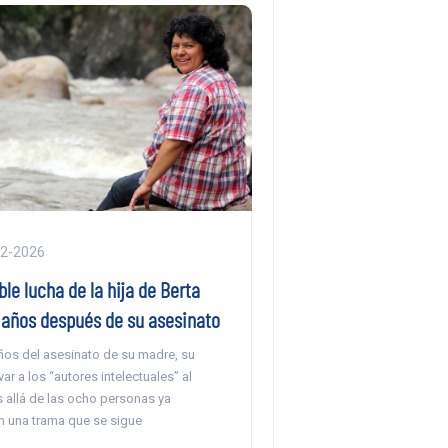
02-2026
le lucha de la hija de Berta
 años después de su asesinato
os del asesinato de su madre, su
var a los “autores intelectuales” al
 allá de las ocho personas ya
 una trama que se sigue