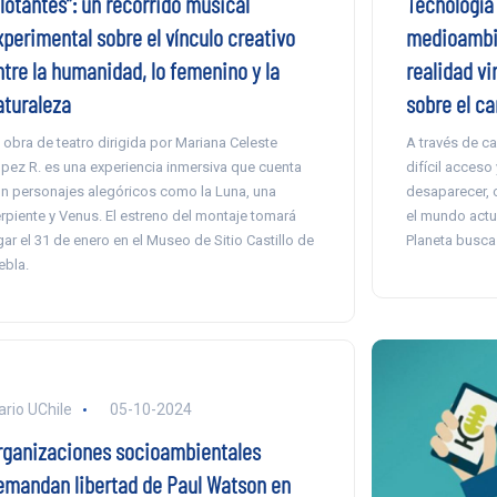
lotantes”: un recorrido musical
Tecnología 
xperimental sobre el vínculo creativo
medioambie
ntre la humanidad, lo femenino y la
realidad vi
aturaleza
sobre el c
 obra de teatro dirigida por Mariana Celeste
A través de ca
pez R. es una experiencia inmersiva que cuenta
difícil acceso
n personajes alegóricos como la Luna, una
desaparecer, c
rpiente y Venus. El estreno del montaje tomará
el mundo actua
gar el 31 de enero en el Museo de Sitio Castillo de
Planeta busca d
ebla.
ario UChile
05-10-2024
rganizaciones socioambientales
emandan libertad de Paul Watson en