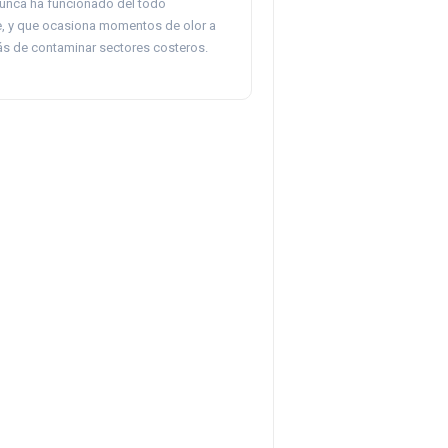
unca ha funcionado del todo
, y que ocasiona momentos de olor a
s de contaminar sectores costeros.