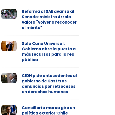
Reforma al SAE avanza al
Senado: ministra Arzola
valora "volver a reconocer
el mérito"
Sala Cuna Universal:
Gobierno abre la puerta a
más recursos para la red
pública
CIDH pide antecedentes al
gobierno de Kast tras
denuncias por retrocesos
en derechos humanos
Cancillería marca giro en
política exterior: Chile