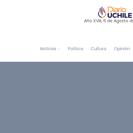
Año XVIII, 6 de
Agosto
d
Noticias
Política
Cultura
Opinión