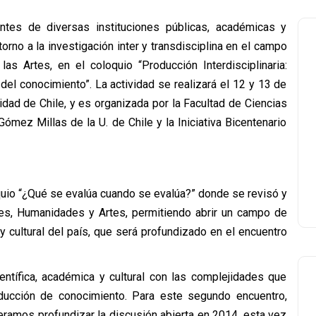
ntes de diversas instituciones públicas, académicas y
 torno a la investigación inter y transdisciplina en el campo
as Artes, en el coloquio “Producción Interdisciplinaria:
del conocimiento”. La actividad se realizará el 12 y 13 de
dad de Chile, y es organizada por la Facultad de Ciencias
 Gómez Millas de la U. de Chile y la Iniciativa Bicentenario
quio “¿Qué se evalúa cuando se evalúa?” donde se revisó y
les, Humanidades y Artes, permitiendo abrir un campo de
y cultural del país, que será profundizado en el encuentro
ientífica, académica y cultural con las complejidades que
roducción de conocimiento. Para este segundo encuentro,
speramos profundizar la discusión abierta en 2014, esta vez