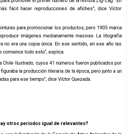
ís, para promover el primer número de la revista Zig-Zag. “En
más fácil hacer reproducciones de afiches”, dice Víctor
 pinturas para promocionar los productos, pero 1905 marca
reproducir imágenes medianamente masivas. La litografía
ya no era una copia única. En ese sentido, en ese año las
e comience todo esto”, explica.
a Chile Ilustrado, cuyos 41 números fueron publicados por
figuraba la producción literaria de la época, pero junto a un
tadas para ese tiempo”, dice Víctor Quezada.
¿hay otros periodos igual de relevantes?