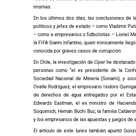
mismas.
En los últimos dos días, las conclusiones de l
políticos y jefes de estado – como Vladimir Puti
– como a empresarios o futbolistas – Lionel Mess
la FIFA Gianni Infantino, quien irónicamente lle
conocida por graves casos de corrupción.
En Chile, la investigación de
Ciper
he destacado 
personas como “el ex presidente de la Confe
Sociedad Nacional de Minería (Sonami), y soci
Ovalle Rodríguez; el empresario Isidoro Quirog
de derechos de agua entregados por el Estad
Edwards Eastman; el ex ministro de Hacienda,
Soquimich, Hernán Büchi Buc; la familia Calderón
y los empresarios de las apuestas y juegos de az
El artículo de este lunes también apuntó Gonza