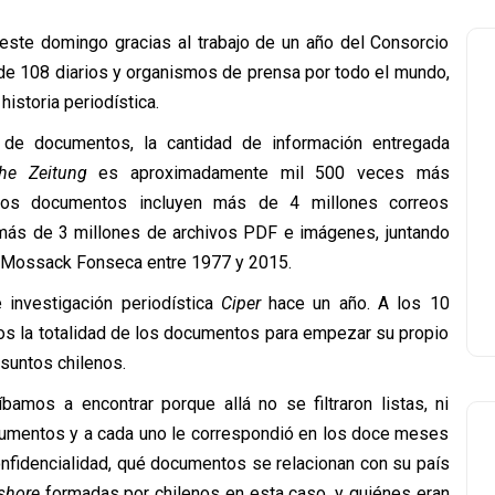
este domingo gracias al trabajo de un año del Consorcio
 de 108 diarios y organismos de prensa por todo el mundo,
istoria periodística.
 de documentos, la cantidad de información entregada
he Zeitung
es aproximadamente mil 500 veces más
Los documentos incluyen más de 4 millones correos
 más de 3 millones de archivos PDF e imágenes, juntando
 Mossack Fonseca entre 1977 y 2015.
e investigación periodística
Ciper
hace un año. A los 10
dos la totalidad de los documentos para empezar su propio
asuntos chilenos.
bamos a encontrar porque allá no se filtraron listas, ni
cumentos y a cada uno le correspondió en los doce meses
confidencialidad, qué documentos se relacionan con su país
shore
formadas por chilenos en esta caso, y quiénes eran