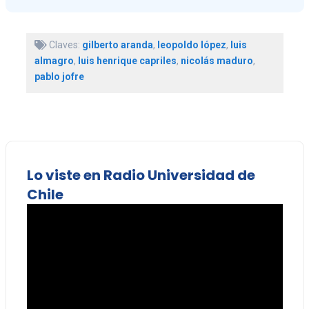
Claves:
gilberto aranda
,
leopoldo lópez
,
luis
almagro
,
luis henrique capriles
,
nicolás maduro
,
pablo jofre
Lo viste en Radio Universidad de
Chile