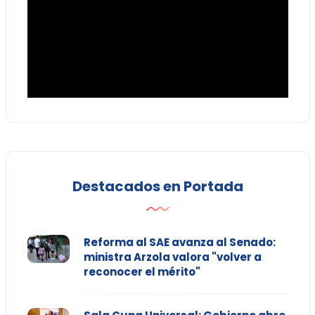
Destacados en Portada
Reforma al SAE avanza al Senado:
ministra Arzola valora "volver a
reconocer el mérito"