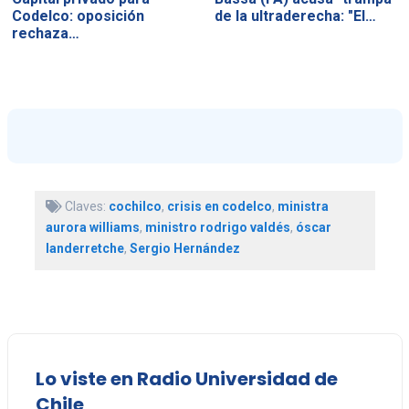
Codelco: oposición
de la ultraderecha: "El…
rechaza…
Claves:
cochilco
,
crisis en codelco
,
ministra
aurora williams
,
ministro rodrigo valdés
,
óscar
landerretche
,
Sergio Hernández
Lo viste en Radio Universidad de
Chile