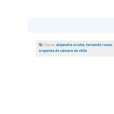
Claves:
alejandra urrutia
,
fernando rosas
,
orquesta de cámara de chile