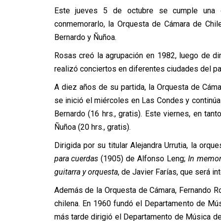
Este jueves 5 de octubre se cumple una d
conmemorarlo, la Orquesta de Cámara de Chil
Bernardo y Ñuñoa.
Rosas creó la agrupación en 1982, luego de diri
realizó conciertos en diferentes ciudades del p
A diez años de su partida, la Orquesta de Cám
se inició el miércoles en Las Condes y continú
Bernardo (16 hrs., gratis). Este viernes, en tan
Ñuñoa (20 hrs., gratis).
Dirigida por su titular Alejandra Urrutia, la or
para cuerdas
(1905) de Alfonso Leng;
In memor
guitarra y orquesta
, de Javier Farías, que será i
Además de la Orquesta de Cámara, Fernando Rosa
chilena. En 1960 fundó el Departamento de Músi
más tarde dirigió el Departamento de Música de 