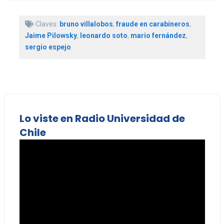
Claves:
bruno villalobos
,
fraude en carabineros
,
Jaime Pilowsky
,
leonardo soto
,
mario fernández
,
sergio espejo
Lo viste en Radio Universidad de
Chile