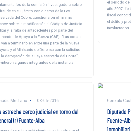
el periodo del
rlamentarios de la comisión investigadora sobre
año 2007 dio t
 fraude en el Ejército con dineros de la Ley
fiscal conoci
servada del Cobre, cuestionaron el mínimo
el delito y pr
ance sobre la modificación al Código de Justicia
involucrados.
litar y la falta de antecedentes por parte del
mando de Apoyo a la Fuerza (CAF). “Las cosas
 van a terminar bien entre una parte de la Nueva
yoría y el Ministerio de Defensa con la solicitud
 la derogación de la Ley Reservada del Cobre”,
virtieron algunos integrantes de la instancia.
audio Medrano
03-05-2016
Gonzalo Casti
 estrecha cerco judicial en torno del
Diputado P
neral (r) Fuente-Alba
Fuente-Alb
inmobiliari
 general en retiro está siendo investigado por el