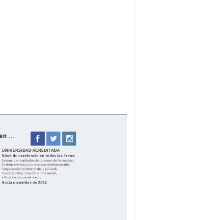
n ...