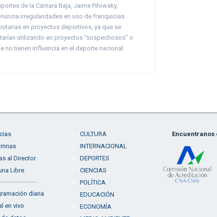
portes de la Cámara Baja, Jaime Pilowsky,
nuncia irregularidades en uso de franquicias
ibutarias en proyectos deportivos, ya que se
tarían utilizando en proyectos “sospechosos” o
e no tienen influencia en el deporte nacional.
cias
CULTURA
Encuentranos e
umnas
INTERNACIONAL
as al Director
DEPORTES
una Libre
CIENCIAS
POLÍTICA
ramación diaria
EDUCACIÓN
l en vivo
ECONOMÍA