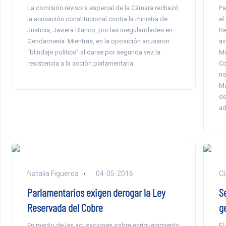
La comisión revisora especial de la Cámara rechazó
Pa
la acusación constitucional contra la ministra de
el
Justicia, Javiera Blanco, por las irregularidades en
Re
Gendarmería. Mientras, en la oposición acusaron
av
“blindaje político” al darse por segunda vez la
Mi
resistencia a la acción parlamentaria.
Co
no
Ma
de
ad
Natalia Figueroa
04-05-2016
Cl
Parlamentarios exigen derogar la Ley
Se
Reservada del Cobre
ge
En medio de las acusaciones sobre enriquecimiento
El