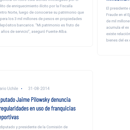
lito de enriquecimiento ilícito por la Fiscalía
El presidente 
ntro Norte, luego de conocerse su patrimonio que
Fraude en el E
pera los 3 mil millones de pesos en propiedades
de mil millon
depósitos bancarios. “Mi patrimonio es fruto de
acumula el ex 
 años de servicio”, aseguró Fuente-Alba.
existe relació
bienes del ex 
ario Uchile
31-08-2014
iputado Jaime Pilowsky denuncia
rregularidades en uso de franquicias
eportivas
 diputado y presidente de la Comisión de