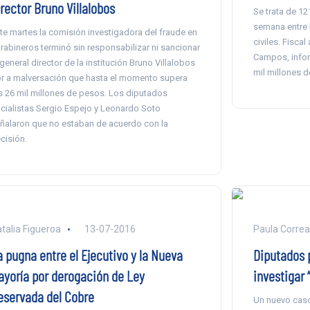
rector Bruno Villalobos
Se trata de 12
semana entre l
te martes la comisión investigadora del fraude en
civiles. Fisca
rabineros terminó sin responsabilizar ni sancionar
Campos, infor
 general director de la institución Bruno Villalobos
mil millones 
r a malversación que hasta el momento supera
s 26 mil millones de pesos. Los diputados
icialistas Sergio Espejo y Leonardo Soto
ñalaron que no estaban de acuerdo con la
cisión.
talia Figueroa
13-07-2016
Paula Correa
a pugna entre el Ejecutivo y la Nueva
Diputados 
ayoría por derogación de Ley
investigar 
eservada del Cobre
Un nuevo caso