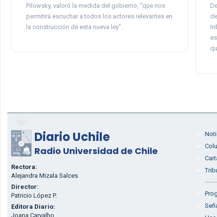
Pilowsky, valoró la medida del gobierno, “que nos
De
permitirá escuchar a todos los actores relevantes en
de
la construcción de esta nueva ley”.
tr
es
qu
Diario Uchile
Noti
Col
Radio Universidad de Chile
Cart
Rectora:
Trib
Alejandra Mizala Salces
Director:
Prog
Patricio López P.
Seña
Editora Diario:
Joana Carvalho