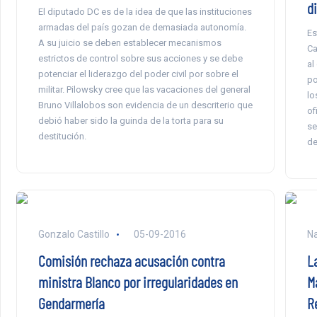
di
El diputado DC es de la idea de que las instituciones
armadas del país gozan de demasiada autonomía.
Es
A su juicio se deben establecer mecanismos
Ca
estrictos de control sobre sus acciones y se debe
al
potenciar el liderazgo del poder civil por sobre el
po
militar. Pilowsky cree que las vacaciones del general
lo
Bruno Villalobos son evidencia de un descriterio que
of
debió haber sido la guinda de la torta para su
se
destitución.
de
Gonzalo Castillo
05-09-2016
Na
Comisión rechaza acusación contra
L
ministra Blanco por irregularidades en
M
Gendarmería
R