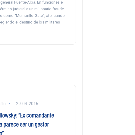
 general Fuente-Alba. En funciones el
érmino judicial a un millonario fraude
do como “Membrillo-Gate”, atenuando
otegiendo el destino de los militares
llo
29-04-2016
ilowsky: “Ex comandante
a parece ser un gestor
o”