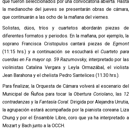
que fueron seleccionados por una convocatoria abierta. Hasta
la medianoche del jueves se presentarán obras de cámara,
que continuarán a las ocho de la mañana del viernes.
Solistas, dúos, tríos y cuartetos abordarán piezas de
diferentes formatos y periodos. En la mañana, por ejemplo, la
soprano Francisca Cristopulos cantará piezas de
Egmont
(11:15 hrs.) y a continuación se escuchará el
Cuarteto para
cuerdas en Fa mayor op. 59 Razumovsky
, interpretado por las
violinistas Catalina Vergara y Leyla Ormazábal, el violista
Jean Barahona y el chelista Pedro Santelices (11.30 hrs.).
Para finalizar, la
Orquesta de Cámara volverá al escenario del
Municipal de Ñuñoa para tocar la
Obertura Coriolano
, las
12
contradanzas
y la
Fantasía Coral
. Dirigida por Alejandra Urrutia,
la agrupación estará acompañada por la pianista coreana Liza
Chung y por el Ensamble Libre, coro que ya ha interpretado a
Mozart y Bach junto a la OCCH.