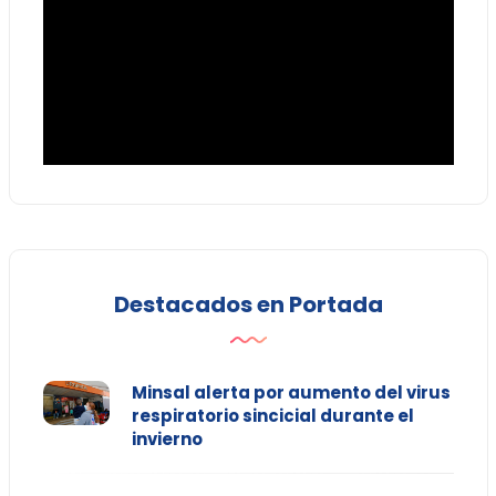
Destacados en Portada
Minsal alerta por aumento del virus
respiratorio sincicial durante el
invierno