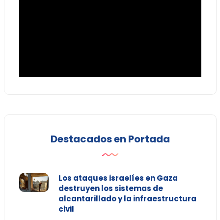
Destacados en Portada
Los ataques israelíes en Gaza
destruyen los sistemas de
alcantarillado y la infraestructura
civil