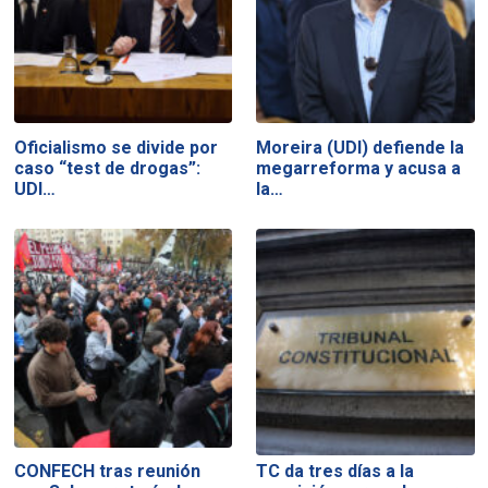
Oficialismo se divide por
Moreira (UDI) defiende la
caso “test de drogas”:
megarreforma y acusa a
UDI…
la…
CONFECH tras reunión
TC da tres días a la