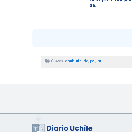
de…
Claves:
chahuán
,
dc
,
pri
,
rn
Diario Uchile