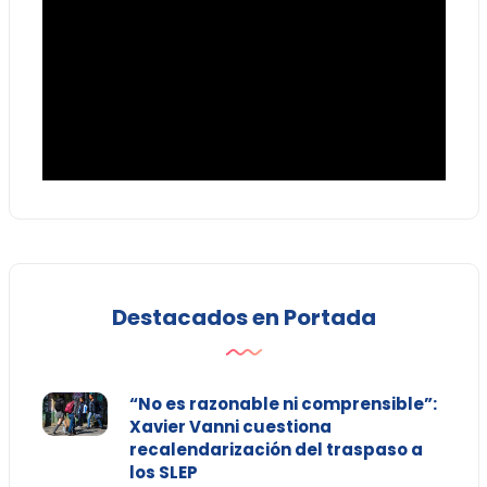
Destacados en Portada
“No es razonable ni comprensible”:
Xavier Vanni cuestiona
recalendarización del traspaso a
los SLEP