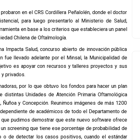
o probaron en el CRS Cordillera Peñalolén, donde el doctor
tencial, para luego presentarlo al Ministerio de Salud,
erramienta en base a los criterios que estableciera un panel
edad Chilena de Oftalmología.
ma Impacta Salud, concurso abierto de innovación pública
n fue llevado adelante por el Minsal, la Municipalidad de
jetivo es apoyar con recursos y talleres proyectos y sus
 y privados.
anadoras, por lo que obtuvo los fondos para hacer un plan
de distintas Unidades de Atención Primaria Oftamológica
a, Ñuñoa y Concepción. Reunimos imágenes de más 1200
 independiente de académicos de todo el Departamento de
lo que pudimos demostrar que este nuevo software ofrece
e un screening que tiene ese porcentaje de probabilidad de
mo o de detectar los casos positivos, cuando el estándar