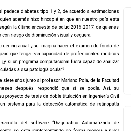
al padece diabetes tipo 1 y 2, de acuerdo a estimaciones
 quien además hizo hincapié en que en nuestro país esta
n, según la última encuesta de salud 2016-2017, de quienes
a con riesgo de disminución visual y ceguera.
screening anual, ¿se imagina hacer el examen de fondo de
 país que tenga esa capacidad de profesionales médicos
 ¿y si un programa computacional fuera capaz de analizar
nculadas a esa patología ocular?
e siete años junto al profesor Mariano Pola, de la Facultad
meses después, respondió que sí se podía. Así, su
 proyecto de tesis de doble titulación en Ingeniería Civil
e un sistema para la detección automática de retinopatía
esarrollo del software “Diagnóstico Automatizado de
lmente se está implementando de forma pionera a nivel