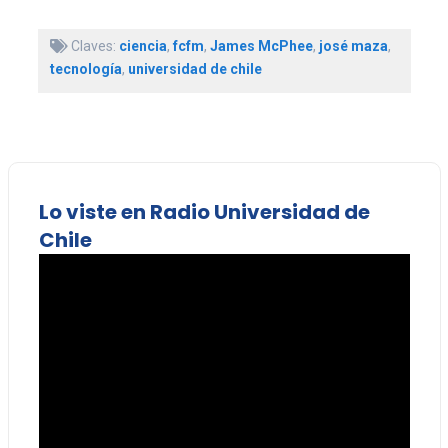
Claves:
ciencia
,
fcfm
,
James McPhee
,
josé maza
,
tecnología
,
universidad de chile
Lo viste en Radio Universidad de
Chile