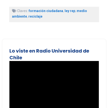
Claves:
formación ciudadana
,
ley rep
,
medio
ambiente
,
reciclaje
Lo viste en Radio Universidad de
Chile