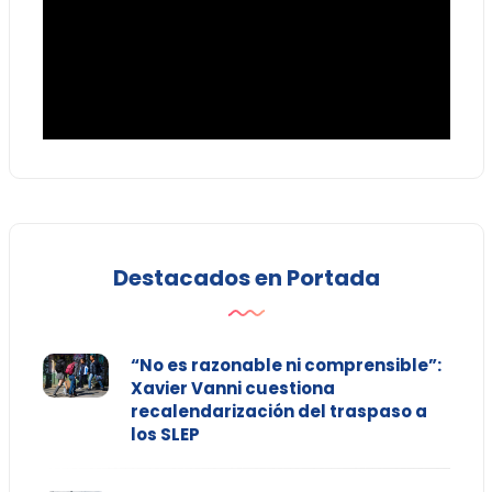
Destacados en Portada
“No es razonable ni comprensible”:
Xavier Vanni cuestiona
recalendarización del traspaso a
los SLEP