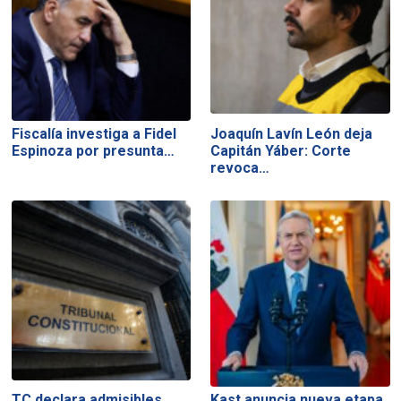
Fiscalía investiga a Fidel
Joaquín Lavín León deja
Espinoza por presunta…
Capitán Yáber: Corte
revoca…
TC declara admisibles
Kast anuncia nueva etapa