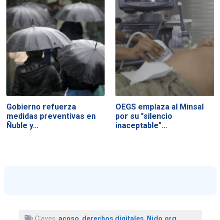
Gobierno refuerza
OEGS emplaza al Minsal
medidas preventivas en
por su "silencio
Ñuble y…
inaceptable"…
Claves:
acoso
,
derechos digitales
,
Nido.org