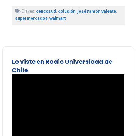
Claves:
cencosud
,
colusión
,
josé ramón valente
,
supermercados
,
walmart
Lo viste en Radio Universidad de
Chile