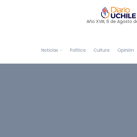
Año XVIII, 6 de
Agosto
d
Noticias
Política
Cultura
Opinión