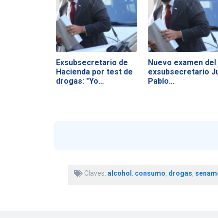
Exsubsecretario de
Nuevo examen del
Hacienda por test de
exsubsecretario J
drogas: "Yo…
Pablo…
Claves:
alcohol
,
consumo
,
drogas
,
senam