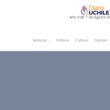
Año XVIII, 7 de
Agosto
d
Noticias
Política
Cultura
Opinión