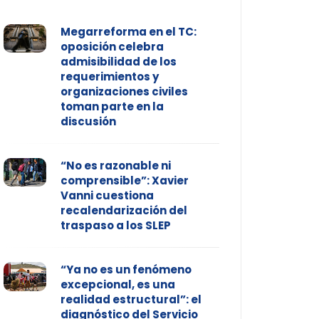
Megarreforma en el TC:
oposición celebra
admisibilidad de los
requerimientos y
organizaciones civiles
toman parte en la
discusión
“No es razonable ni
comprensible”: Xavier
Vanni cuestiona
recalendarización del
traspaso a los SLEP
“Ya no es un fenómeno
excepcional, es una
realidad estructural”: el
diagnóstico del Servicio