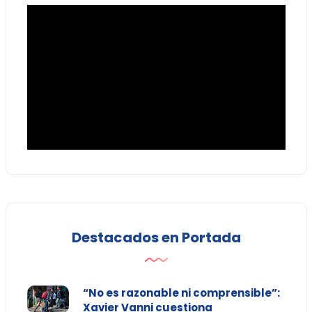
Destacados en Portada
“No es razonable ni comprensible”:
Xavier Vanni cuestiona