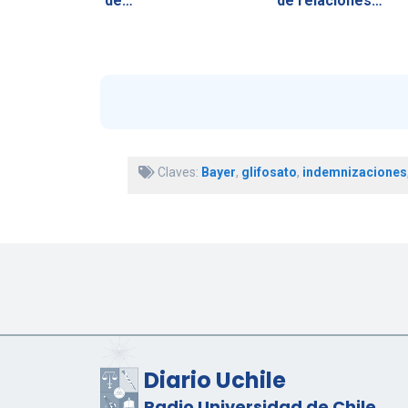
de…
de relaciones…
Claves:
Bayer
,
glifosato
,
indemnizaciones
Diario Uchile
Radio Universidad de Chile