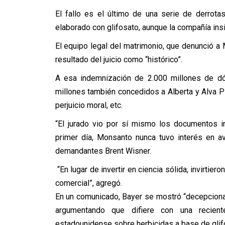
El fallo es el último de una serie de derrota
elaborado con glifosato, aunque la compañía ins
El equipo legal del matrimonio, que denunció a 
resultado del juicio como “histórico”.
A esa indemnización de 2.000 millones de dó
millones también concedidos a Alberta y Alva 
perjuicio moral, etc.
“El jurado vio por sí mismo los documentos 
primer día, Monsanto nunca tuvo interés en a
demandantes Brent Wisner.
“En lugar de invertir en ciencia sólida, invirtie
comercial”, agregó.
En un comunicado, Bayer se mostró “decepcionada
argumentando que difiere con una recien
estadounidense sobre herbicidas a base de glif