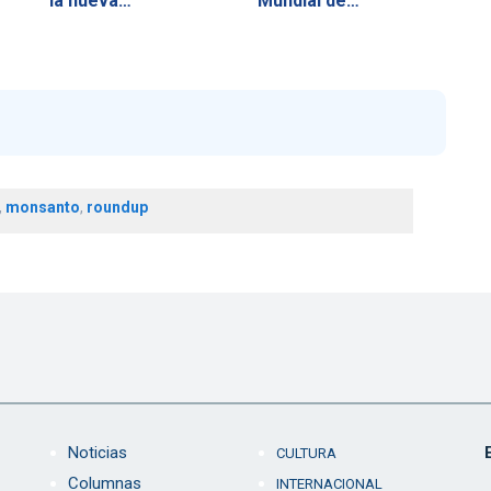
la nueva…
Mundial de…
,
monsanto
,
roundup
Noticias
CULTURA
Columnas
INTERNACIONAL