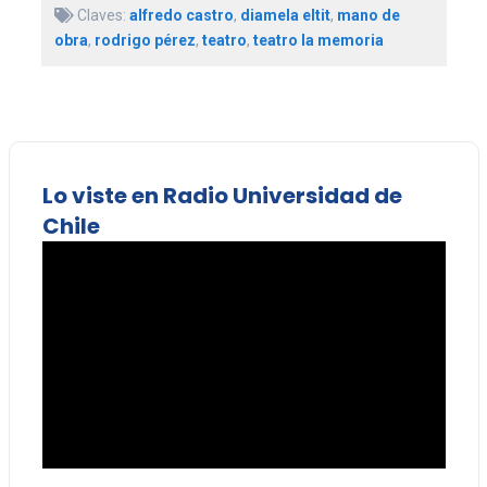
Claves:
alfredo castro
,
diamela eltit
,
mano de
obra
,
rodrigo pérez
,
teatro
,
teatro la memoria
Lo viste en Radio Universidad de
Chile