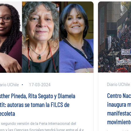
Diario UChile
ario UChile
17-03-2024
Centro Nac
sther Pineda, Rita Segato y Diamela
inaugura m
tit: autoras se toman la FILCS de
manifestaci
ecoleta
movimiento 
 segundo versión de la Feria Internacional del
bro y las Ciencias Sociales tendrá lugar entre el 4 y