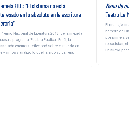
amela Eltit: “El sistema no está
Mano de ob
teresado en lo absoluto en la escritura
Teatro La 
teraria”
El montaje, in
nombre de Diam
 Premio Nacional de Literatura 2018 fue la invitada
por primera v
nuestro programa ‘Palabra Pública’. En él, la
reposición, el 
nnotada escritora reflexionó sobre el mundo en
un nuevo peri
e vivimos y analizó lo que ha sido su carrera.