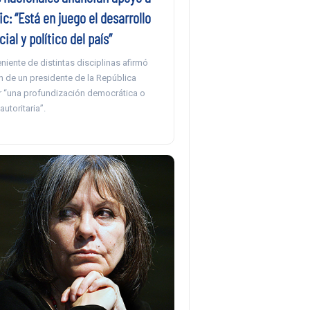
ic: “Está en juego el desarrollo
cial y político del país”
niente de distintas disciplinas afirmó
n de un presidente de la República
r “una profundización democrática o
utoritaria”.