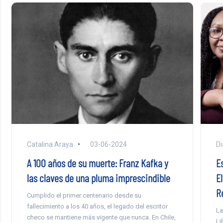
Catalina Araya
03-06-2024
Di
A 100 años de su muerte: Franz Kafka y
E
las claves de una pluma imprescindible
El
R
Cumplido el primer centenario desde su
fallecimiento a los 40 años, el legado del escritor
La
checo se mantiene más vigente que nunca. En Chile,
Li