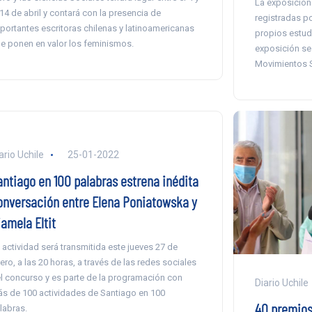
La exposición
 14 de abril y contará con la presencia de
registradas po
portantes escritoras chilenas y latinoamericanas
propios estud
e ponen en valor los feminismos.
exposición se 
Movimientos S
ario Uchile
25-01-2022
antiago en 100 palabras estrena inédita
onversación entre Elena Poniatowska y
amela Eltit
 actividad será transmitida este jueves 27 de
ero, a las 20 horas, a través de las redes sociales
l concurso y es parte de la programación con
Diario Uchile
s de 100 actividades de Santiago en 100
40 premios
labras.