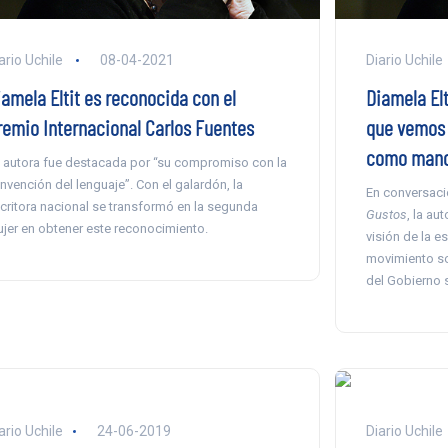
ario Uchile
08-04-2021
Diario Uchile
iamela Eltit es reconocida con el
Diamela Elt
remio Internacional Carlos Fuentes
que vemos 
como mano
 autora fue destacada por “su compromiso con la
invención del lenguaje”. Con el galardón, la
En conversaci
critora nacional se transformó en la segunda
Gustos
, la aut
jer en obtener este reconocimiento.
visión de la e
movimiento soc
del Gobierno s
ario Uchile
24-06-2019
Diario Uchile