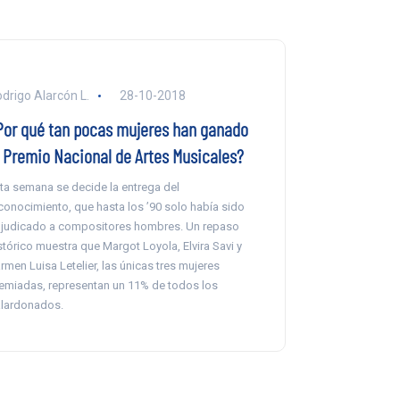
drigo Alarcón L.
28-10-2018
Por qué tan pocas mujeres han ganado
l Premio Nacional de Artes Musicales?
ta semana se decide la entrega del
conocimiento, que hasta los ’90 solo había sido
judicado a compositores hombres. Un repaso
stórico muestra que Margot Loyola, Elvira Savi y
rmen Luisa Letelier, las únicas tres mujeres
emiadas, representan un 11% de todos los
lardonados.