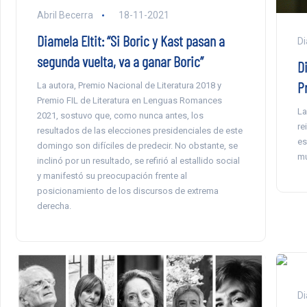
Abril Becerra
18-11-2021
Diamela Eltit: “Si Boric y Kast pasan a
Di
segunda vuelta, va a ganar Boric”
D
P
La autora, Premio Nacional de Literatura 2018 y
Premio FIL de Literatura en Lenguas Romances
La
2021, sostuvo que, como nunca antes, los
re
resultados de las elecciones presidenciales de este
es
domingo son difíciles de predecir. No obstante, se
mu
inclinó por un resultado, se refirió al estallido social
y manifestó su preocupación frente al
posicionamiento de los discursos de extrema
derecha.
Di