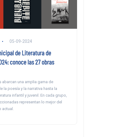
05-09-2024
icipal de Literatura de
024: conoce las 27 obras
s abarcan una amplia gama de
 la poesía y la narrativa hasta la
teratura infantil y juvenil. En cada grupo,
eccionadas representan lo mejor del
o actual.