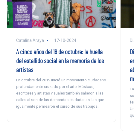
Catalina Araya
17-10-2024
Di
A cinco años del 18 de octubre: la huella
Di
del estallido social en la memoria de los
e
artistas
a
m
En octubre del 2019 inició un movimiento ciudadano
profundamente cruzado por el arte. Músicos,
La
escritores y artistas visuales también salieron a las
so
calles al son de las demandas ciudadanas, las que
fe
igualmente permearon el curso de sus trabajos.
Un
qu