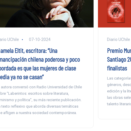
ario UChile
07-10-2024
Diario UChile
amela Eltit, escritora: “Una
Premio Mun
mancipación chilena poderosa y poco
Santiago 2
bordada es que las mujeres de clase
finalistas
edia ya no se casan”
Las categoría
géneros, desde
 autora conversó con Radio Universidad de Chile
edición y la li
bre “Laberintos: escritos sobre literatura,
las obras sel
minismo y política”, su más reciente publicación.
talento literari
 texto reflexivo que aborda diversas temáticas
e afligen a nuestra sociedad contemporánea.