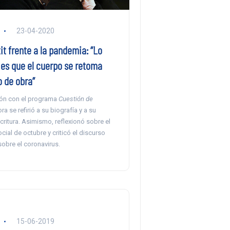
23-04-2020
it frente a la pandemia: “Lo
es que el cuerpo se retoma
 de obra”
ón con el programa
Cuestión de
ora se refirió a su biografía y a su
scritura. Asimismo, reflexionó sobre el
ial de octubre y criticó el discurso
obre el coronavirus.
15-06-2019