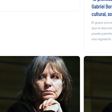
Gabriel Bor
cultural, so
El grupo prove
que la elecció
puede permiti
una regresión a