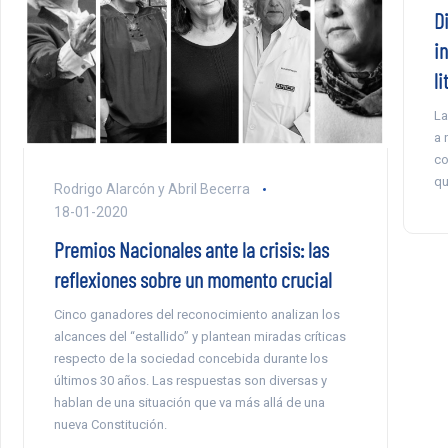
Di
in
li
La
a 
co
qu
Rodrigo Alarcón y Abril Becerra
18-01-2020
Premios Nacionales ante la crisis: las
reflexiones sobre un momento crucial
Cinco ganadores del reconocimiento analizan los
alcances del “estallido” y plantean miradas críticas
respecto de la sociedad concebida durante los
últimos 30 años. Las respuestas son diversas y
hablan de una situación que va más allá de una
nueva Constitución.