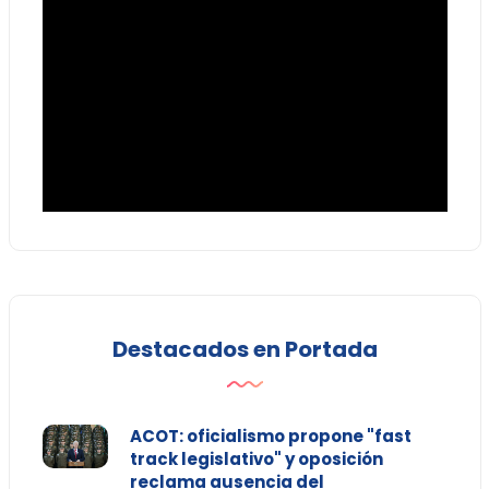
Destacados en Portada
ACOT: oficialismo propone "fast
track legislativo" y oposición
reclama ausencia del