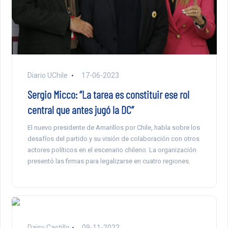
Diario UChile
17-06-2023
Sergio Micco: “La tarea es constituir ese rol
central que antes jugó la DC”
El nuevo presidente de Amarillos por Chile, habla sobre los
desafíos del partido y su visión de colaboración con otros
actores políticos en el escenario chileno. La organización
presentó las firmas para legalizarse en cuatro regiones.
Daisy Castillo
09-11-2022