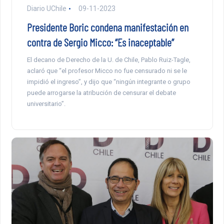
Diario UChile
09-11-2023
Presidente Boric condena manifestación en
contra de Sergio Micco: “Es inaceptable”
El decano de Derecho de la U. de Chile, Pablo Ruiz-Tagle,
aclaró que “el profesor Micco no fue censurado ni se le
impidió el ingreso”, y dijo que “ningún integrante o grupo
puede arrogarse la atribución de censurar el debate
universitario”.