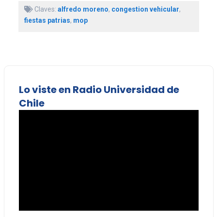
Claves:
alfredo moreno
,
congestion vehicular
,
fiestas patrias
,
mop
Lo viste en Radio Universidad de
Chile