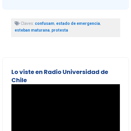
Claves:
confusam
,
estado de emergencia
,
esteban maturana
,
protesta
Lo viste en Radio Universidad de
Chile