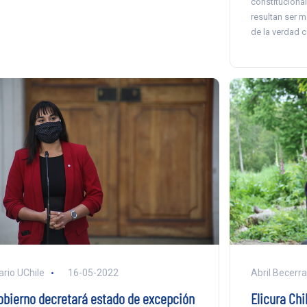
constitucional
resultan ser m
de la verdad c
Abril Becerra
ario UChile
16-05-2022
Elicura Chi
obierno decretará estado de excepción