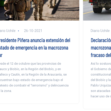
Diario Uchile
ario Uchile
26-10-2021
Declaració
residente Piñera anuncia extensión del
macrozona 
stado de emergencia en la macrozona
fracaso de
ur
Así lo sostuv
sde el 12 de octubre que las provincias de
el Gobierno d
auco y Biobío, en la Región del Biobío, y en
constitucional
lleco y Cautín, en la Región de la Araucanía, se
del Biobío y l
cuentran bajo estado de emergencia bajo el
Pablo Urquízar
etexto de combatir el “terrorismo” y delincuencia
son atacadas 
 la zona.
hacer uso de 