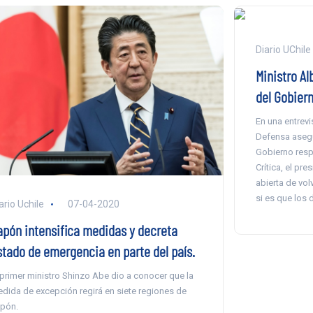
Diario UChile
Ministro Al
del Gobier
En una entrevis
Defensa asegur
Gobierno respe
Crítica, el pre
abierta de vol
si es que los d
ario Uchile
07-04-2020
apón intensifica medidas y decreta
stado de emergencia en parte del país.
 primer ministro Shinzo Abe dio a conocer que la
dida de excepción regirá en siete regiones de
pón.