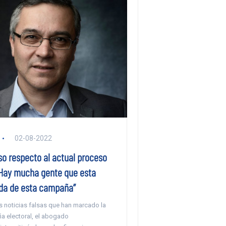
02-08-2022
so respecto al actual proceso
 “Hay mucha gente que esta
da de esta campaña”
s noticias falsas que han marcado la
a electoral, el abogado