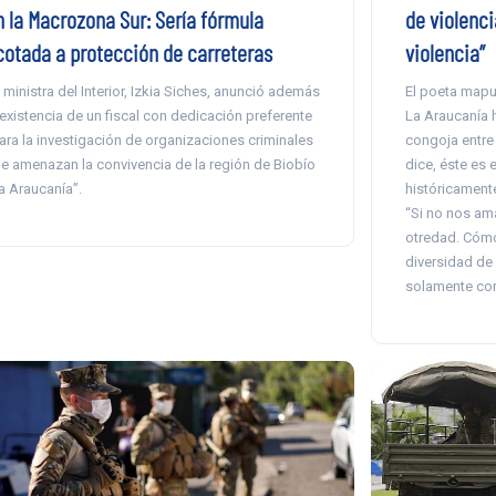
de violenc
n la Macrozona Sur: Sería fórmula
violencia”
cotada a protección de carreteras
El poeta mapu
 ministra del Interior, Izkia Siches, anunció además
La Araucanía 
 existencia de un fiscal con dedicación preferente
congoja entr
ara la investigación de organizaciones criminales
dice, éste es 
e amenazan la convivencia de la región de Biobío
históricament
la Araucanía”.
“Si no nos a
otredad. Cóm
diversidad de
solamente com