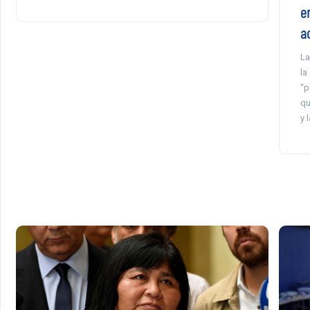
e
a
La
la
“p
qu
y 