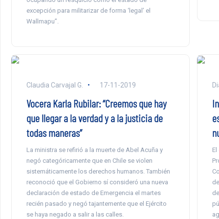
excepción para militarizar de forma ‘legal’ el
Wallmapu”.
Claudia Carvajal G.
17-11-2019
Di
Vocera Karla Rubilar: “Creemos que hay
I
que llegar a la verdad y a la justicia de
e
todas maneras”
n
La ministra se refirió a la muerte de Abel Acuña y
El
negó categóricamente que en Chile se violen
Pr
sistemáticamente los derechos humanos. También
Co
reconoció que el Gobierno sí consideró una nueva
de
declaración de estado de Emergencia el martes
de
recién pasado y negó tajantemente que el Ejército
pú
se haya negado a salir a las calles.
ag