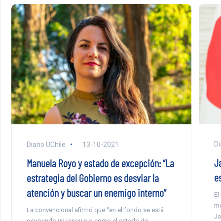
Di
Diario UChile
13-10-2021
J
Manuela Royo y estado de excepción: “La
e
estrategia del Gobierno es desviar la
atención y buscar un enemigo interno”
El
me
La convencional afirmó que “en el fondo se está
Ja
ocupando un resquicio como el estado de