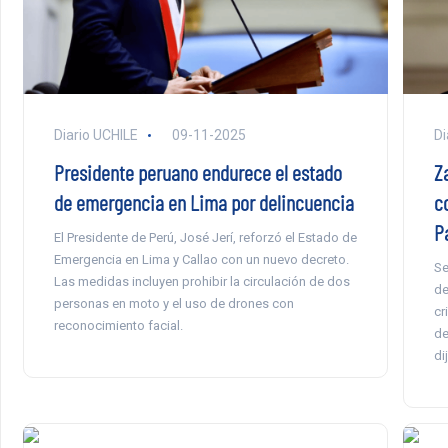
Diario UCHILE
09-11-2025
Di
Presidente peruano endurece el estado
Z
de emergencia en Lima por delincuencia
c
P
El Presidente de Perú, José Jerí, reforzó el Estado de
Emergencia en Lima y Callao con un nuevo decreto.
Se
Las medidas incluyen prohibir la circulación de dos
de
personas en moto y el uso de drones con
cr
reconocimiento facial.
de
di