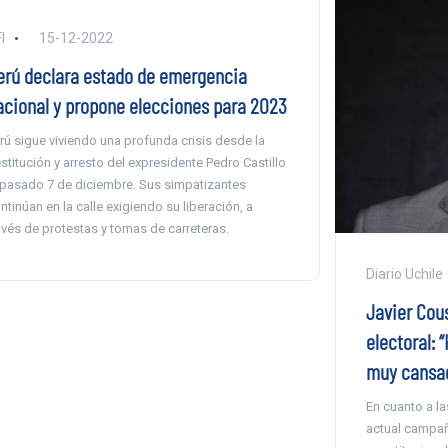
I
15-12-2022
erú declara estado de emergencia
acional y propone elecciones para 2023
rú sigue viviendo una profunda crisis desde la
stitución y arresto del expresidente Pedro Castillo
 pasado 7 de diciembre. Sus simpatizantes
ntinúan en la calle exigiendo su liberación, a
avés de protestas y tomas de carreteras.
Diario Uchile
Javier Cou
electoral:
muy cansa
En cuanto a la
actual campañ