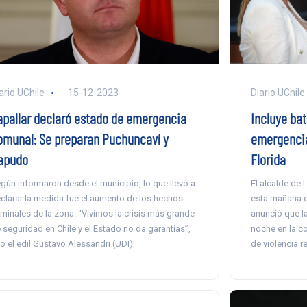
ario UChile
15-12-2023
Diario UChile
apallar declaró estado de emergencia
Incluye ba
omunal: Se preparan Puchuncaví y
emergencia
apudo
Florida
gún informaron desde el municipio, lo que llevó a
El alcalde de 
clarar la medida fue el aumento de los hechos
esta mañana e
iminales de la zona. “Vivimos la crisis más grande
anunció que l
 seguridad en Chile y el Estado no da garantías”,
noche en la c
jo el edil Gustavo Alessandri (UDI).
de violencia r