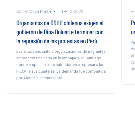
Osciel Moya Plaza
19-12-2022
RF
Organismos de DDHH chilenos exigen al
P
gobierno de Dina Boluarte terminar con
n
la represión de las protestas en Perú
Pe
de
Las entidades junto a organizaciones de migrantes
el
entregaron una carta en la embajada en Santiago
co
donde emplazan a las autoridades a regresar a las
tr
FF.AA. a sus cuarteles. La demanda fue compartida
por Amnistía Internacional.