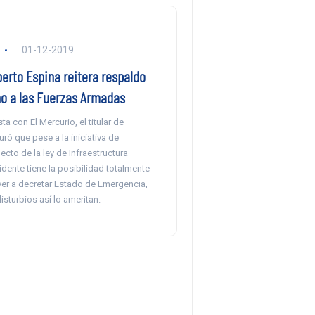
01-12-2019
berto Espina reitera respaldo
no a las Fuerzas Armadas
ta con El Mercurio, el titular de
ó que pese a la iniciativa de
cto de la ley de Infraestructura
sidente tiene la posibilidad totalmente
ver a decretar Estado de Emergencia,
isturbios así lo ameritan.