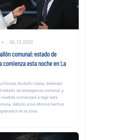
05-12-2023
tallón comunal: estado de
 comienza esta noche en La
La Florida, Rodolfo Carter, defendió
l estado de emergencia comunal, y
a medida comenzará a regir esta
omuna, debido a los últimos hechos
egistrados en la zona.