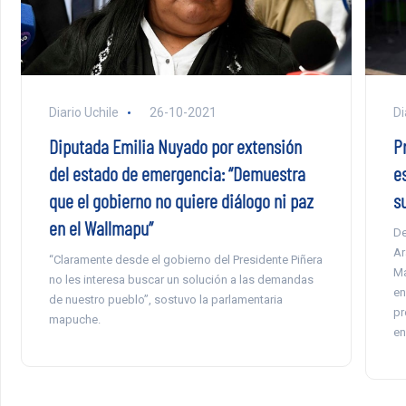
Diario Uchile
26-10-2021
Di
Diputada Emilia Nuyado por extensión
P
del estado de emergencia: “Demuestra
e
que el gobierno no quiere diálogo ni paz
s
en el Wallmapu”
De
Ar
“Claramente desde el gobierno del Presidente Piñera
Ma
no les interesa buscar un solución a las demandas
en
de nuestro pueblo”, sostuvo la parlamentaria
pr
mapuche.
en