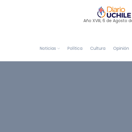
Año XVIII, 6 de
Agosto
d
Noticias
Política
Cultura
Opinión