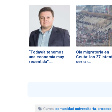
“Todavía tenemos
Ola migratoria en
una economía muy
Ceuta: los 27 inten
resentida”:…
cerrar…
Claves:
comunidad universitaria
,
proceso 