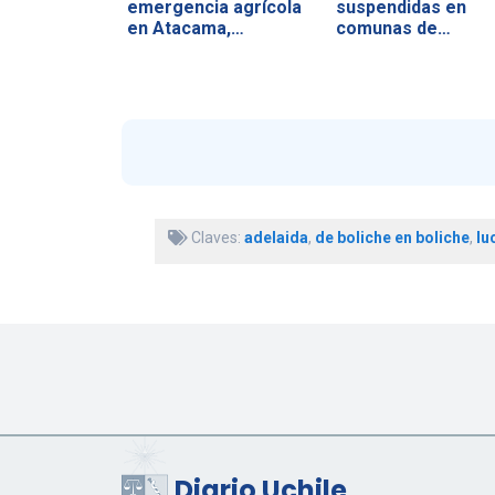
emergencia agrícola
suspendidas en
en Atacama,…
comunas de
Atacama,…
Claves:
adelaida
,
de boliche en boliche
,
lu
Diario Uchile