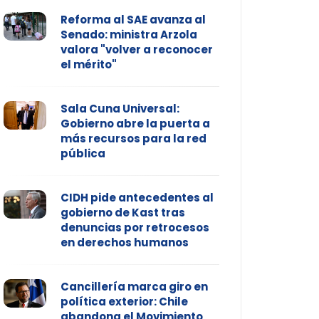
Reforma al SAE avanza al
Senado: ministra Arzola
valora "volver a reconocer
el mérito"
Sala Cuna Universal:
Gobierno abre la puerta a
más recursos para la red
pública
CIDH pide antecedentes al
gobierno de Kast tras
denuncias por retrocesos
en derechos humanos
Cancillería marca giro en
política exterior: Chile
abandona el Movimiento