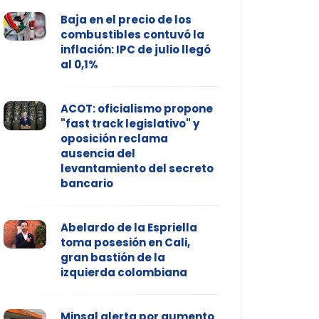
Baja en el precio de los
combustibles contuvó la
inflación: IPC de julio llegó
al 0,1%
ACOT: oficialismo propone
"fast track legislativo" y
oposición reclama
ausencia del
levantamiento del secreto
bancario
Abelardo de la Espriella
toma posesión en Cali,
gran bastión de la
izquierda colombiana
Minsal alerta por aumento