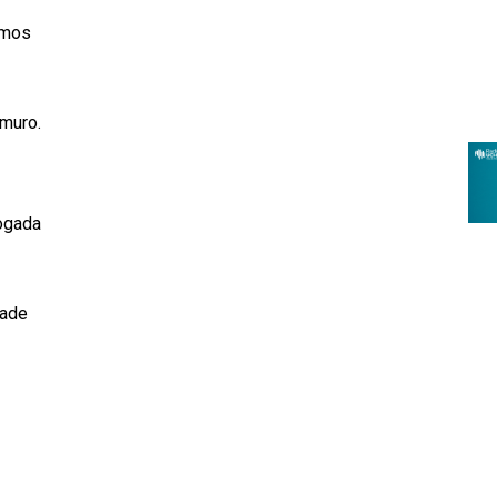
imos
 muro.
hogada
jade