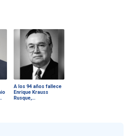
A los 94 años fallece
io
Enrique Krauss
…
Rusque,…