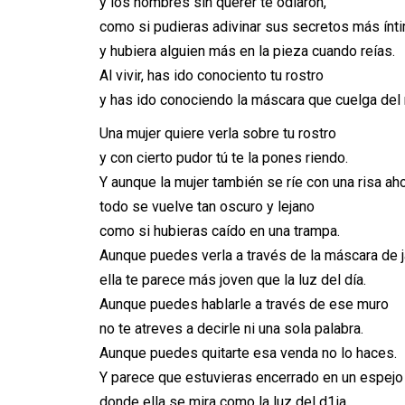
y los hombres sin querer te odiaron,
como si pudieras adivinar sus secretos más ínt
y hubiera alguien más en la pieza cuando reías.
Al vivir, has ido conociento tu rostro
y has ido conociendo la máscara que cuelga del
Una mujer quiere verla sobre tu rostro
y con cierto pudor tú te la pones riendo.
Y aunque la mujer también se ríe con una risa a
todo se vuelve tan oscuro y lejano
como si hubieras caído en una trampa.
Aunque puedes verla a través de la máscara de 
ella te parece más joven que la luz del día.
Aunque puedes hablarle a través de ese muro
no te atreves a decirle ni una sola palabra.
Aunque puedes quitarte esa venda no lo haces.
Y parece que estuvieras encerrado en un espejo
donde ella se mira como la luz del d1ia.