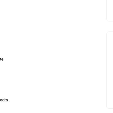
te
edra.