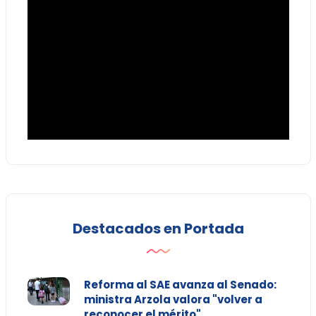
Destacados en Portada
Reforma al SAE avanza al Senado:
ministra Arzola valora "volver a
reconocer el mérito"