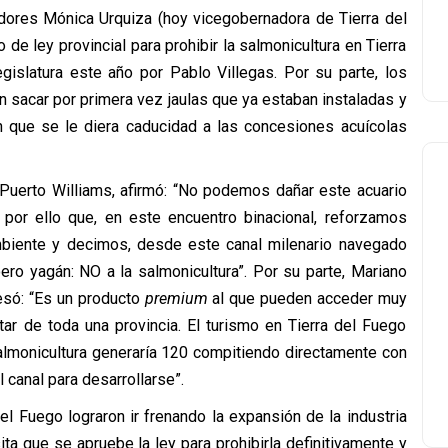
ores Mónica Urquiza (hoy vicegobernadora de Tierra del
de ley provincial para prohibir la salmonicultura en Tierra
gislatura este año por Pablo Villegas. Por su parte, los
n sacar por primera vez jaulas que ya estaban instaladas y
on que se le diera caducidad a las concesiones acuícolas
Puerto Williams, afirmó: “No podemos dañar este acuario
or ello que, en este encuentro binacional, reforzamos
biente y decimos, desde este canal milenario navegado
ro yagán: NO a la salmonicultura”. Por su parte, Mariano
resó: “Es un producto
premium
al que pueden acceder muy
ar de toda una provincia. El turismo en Tierra del Fuego
almonicultura generaría 120 compitiendo directamente con
 canal para desarrollarse”.
l Fuego lograron ir frenando la expansión de la industria
ta que se apruebe la ley para prohibirla definitivamente y