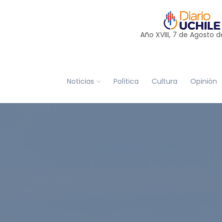
Año XVIII, 7 de
Agosto
d
Noticias
Política
Cultura
Opinión