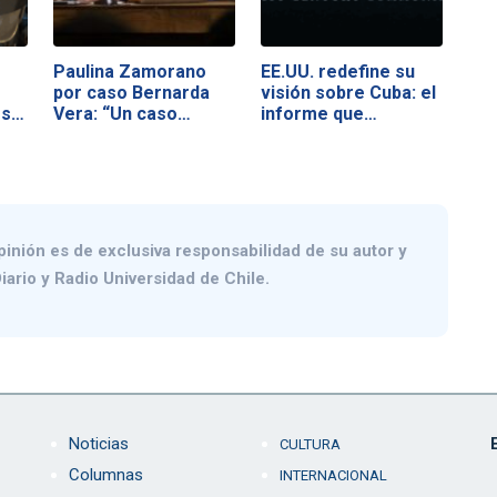
Paulina Zamorano
EE.UU. redefine su
por caso Bernarda
visión sobre Cuba: el
es…
Vera: “Un caso…
informe que…
pinión es de exclusiva responsabilidad de su autor y
iario y Radio Universidad de Chile.
Noticias
CULTURA
Columnas
INTERNACIONAL