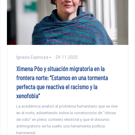
Ignacio Espinoza
29-11-2025
Ximena Póo y situación migratoria en la
frontera norte: “Estamos en una tormenta
perfecta que reactiva el racismo y la
xenofobia”
La académica analizó el problema humanitario que se vive
en el norte, adviertiendo sobre la construcción de “climas
de odio” en pleno contexto electoral y que el discurso
antimigratorio se ha vuelto una herramienta política
transversal.