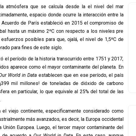
la atmósfera que se calcula desde la el nivel del mar
ximadamente, espacio donde ocurre la interacción entre la
El Acuerdo de París estableció en 2015 el compromiso de
obal hasta un máximo 2ºC con respecto a los niveles pre
 esfuerzos posibles para que, ojalá, el nivel de 1,5ºC de
rado para fines de este siglo.
zó el período de la historia transcurrido entre 1751 y 2017,
idos aparece como el mayor contaminante del planeta. En
Our World in Data
establecen que en ese período, el país
¡399 mil millones! de toneladas de dióxido de carbono
fera en particular, lo que equivale al 25% del total de las
.
 el viejo continente, específicamente considerado como
ustrialmente más avanzados, es decir, la Europa occidental
la Unión Europea. Luego, el tercer mayor contaminante del
a, de acuerdo a
Our World in Data
. En este caso, aunque