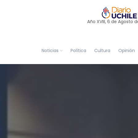
Año XVIII, 6 de
Agosto
d
Noticias
Política
Cultura
Opinión