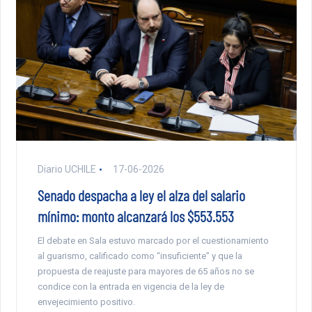
Diario UCHILE
17-06-2026
Senado despacha a ley el alza del salario
mínimo: monto alcanzará los $553.553
El debate en Sala estuvo marcado por el cuestionamiento
al guarismo, calificado como “insuficiente” y que la
propuesta de reajuste para mayores de 65 años no se
condice con la entrada en vigencia de la ley de
envejecimiento positivo.