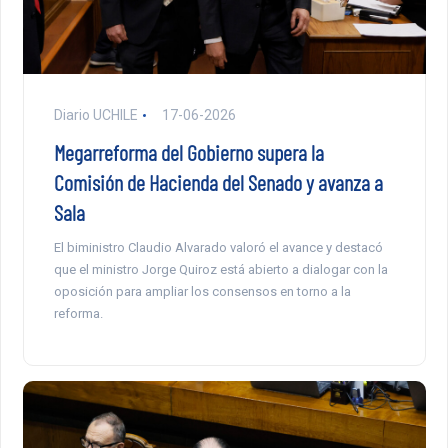
Diario UCHILE
17-06-2026
Megarreforma del Gobierno supera la
Comisión de Hacienda del Senado y avanza a
Sala
El biministro Claudio Alvarado valoró el avance y destacó
que el ministro Jorge Quiroz está abierto a dialogar con la
oposición para ampliar los consensos en torno a la
reforma.