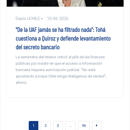
Diario UCHILE
10-06-2026
“De la UAF jamás se ha filtrado nada”: Tohá
cuestiona a Quiroz y defiende levantamiento
del secreto bancario
La exministra del Interior criticó al jefe de las finanzas
públicas por insistir en que el acceso a información
bancaria requiera autorización judicial. “No está
apostando porque Chile tenga inteligencia de verdad”,
afirmó.
1
2
3
…
56