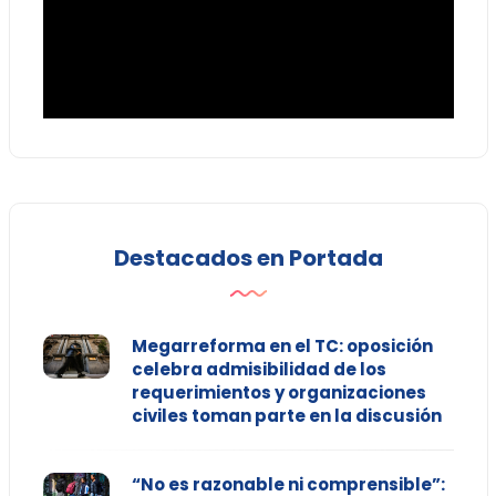
Destacados en Portada
Megarreforma en el TC: oposición
celebra admisibilidad de los
requerimientos y organizaciones
civiles toman parte en la discusión
“No es razonable ni comprensible”: