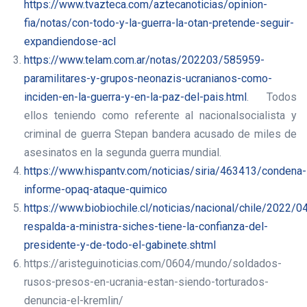
https://www.tvazteca.com/aztecanoticias/opinion-
fia/notas/con-todo-y-la-guerra-la-otan-pretende-seguir-
expandiendose-acl
https://www.telam.com.ar/notas/202203/585959-
paramilitares-y-grupos-neonazis-ucranianos-como-
inciden-en-la-guerra-y-en-la-paz-del-pais.html
. Todos
ellos teniendo como referente al nacionalsocialista y
criminal de guerra Stepan bandera acusado de miles de
asesinatos en la segunda guerra mundial.
https://www.hispantv.com/noticias/siria/463413/condena-
informe-opaq-ataque-quimico
https://www.biobiochile.cl/noticias/nacional/chile/2022/04
respalda-a-ministra-siches-tiene-la-confianza-del-
presidente-y-de-todo-el-gabinete.shtml
https://aristeguinoticias.com/0604/mundo/soldados-
rusos-presos-en-ucrania-estan-siendo-torturados-
denuncia-el-kremlin/