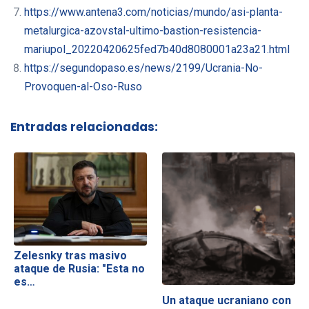
https://www.antena3.com/noticias/mundo/asi-planta-
metalurgica-azovstal-ultimo-bastion-resistencia-
mariupol_20220420625fed7b40d8080001a23a21.html
https://segundopaso.es/news/2199/Ucrania-No-
Provoquen-al-Oso-Ruso
Entradas relacionadas:
Zelesnky tras masivo
ataque de Rusia: "Esta no
es…
Un ataque ucraniano con