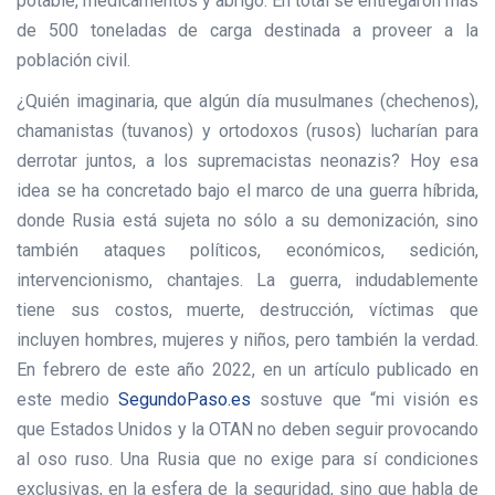
potable, medicamentos y abrigo. En total se entregaron más
de 500 toneladas de carga destinada a proveer a la
población civil.
¿Quién imaginaria, que algún día musulmanes (chechenos),
chamanistas (tuvanos) y ortodoxos (rusos) lucharían para
derrotar juntos, a los supremacistas neonazis? Hoy esa
idea se ha concretado bajo el marco de una guerra híbrida,
donde Rusia está sujeta no sólo a su demonización, sino
también ataques políticos, económicos, sedición,
intervencionismo, chantajes. La guerra, indudablemente
tiene sus costos, muerte, destrucción, víctimas que
incluyen hombres, mujeres y niños, pero también la verdad.
En febrero de este año 2022, en un artículo publicado en
este medio
SegundoPaso.es
sostuve que “mi visión es
que Estados Unidos y la OTAN no deben seguir provocando
al oso ruso. Una Rusia que no exige para sí condiciones
exclusivas, en la esfera de la seguridad, sino que habla de