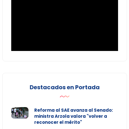
Destacados en Portada
Reforma al SAE avanza al Senado:
ministra Arzola valora "volver a
reconocer el mérito"