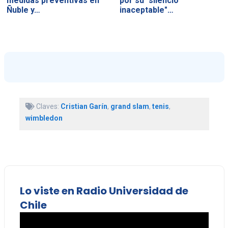
medidas preventivas en
por su "silencio
Ñuble y…
inaceptable"…
Claves:
Cristian Garín
,
grand slam
,
tenis
,
wimbledon
Lo viste en Radio Universidad de
Chile