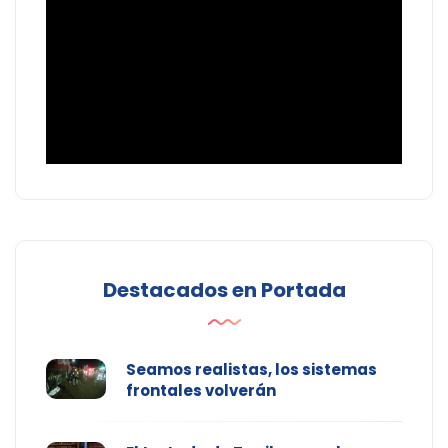
Destacados en Portada
Seamos realistas, los sistemas
frontales volverán