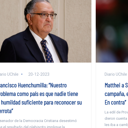
ario UChile
20-12-2023
Diario UChile
rancisco Huenchumilla: “Nuestro
Matthei a Si
roblema como país es que nadie tiene
campaña, e
a humildad suficiente para reconocer su
En contra”
errota”
La edil de Pro
dieron cuenta 
 senador de la Democracia Cristiana desestimó
les iba a cambi
e el resultado del plebiscito implique la