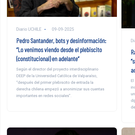
Diario UCHILE
09-09-2025
Pedro Santander, bots y desinformación:
Di
“Lo venimos viendo desde el plebiscito
R
(constitucional) en adelante”
“s
a
Según el director del proyecto interdisciplinario
DEEP de la Universidad Católica de Valparaíso,
El
“después del primer plebiscito de entrada la
in
derecha chilena empezó a anonimizar sus cuentas
un
importantes en redes sociales”.
di
de