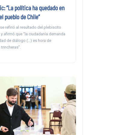
ic: “La política ha quedado en
l pueblo de Chile”
e refirió al resultado del plebiscito
l y afirmó que “la ciudadanía demanda
ad de diálogo (…) es hora de
trincheras”.