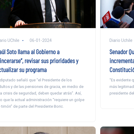
ario UChile
06-01-2024
Diario Uchile
aúl Soto llama al Gobierno a
Senador Qui
incerarse”, revisar sus prioridades y
incrementa
ctualizar su programa
Constituci
 diputado señaló que “el Presidente de los
“Es evidente q
dultos y de las pensiones de gracia, en medio de
más legitimada
a crisis de seguridad, deben quedar atrás”. Así,
presidente del
jo que la actual administración “requiere un golpe
 timón” de parte del Presidente Boric.