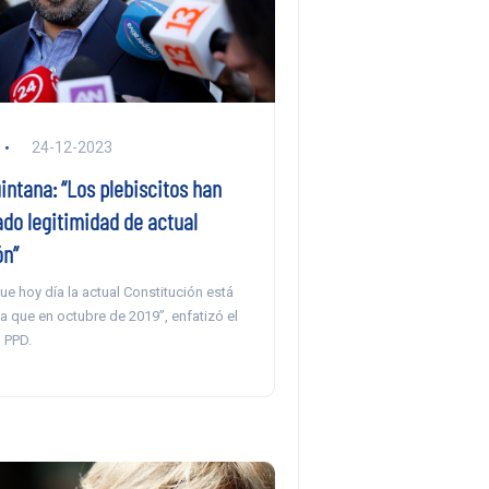
24-12-2023
ntana: “Los plebiscitos han
do legitimidad de actual
ón”
ue hoy día la actual Constitución está
 que en octubre de 2019”, enfatizó el
 PPD.