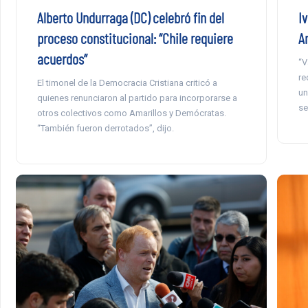
Alberto Undurraga (DC) celebró fin del
I
proceso constitucional: “Chile requiere
A
acuerdos”
“V
re
El timonel de la Democracia Cristiana criticó a
un
quienes renunciaron al partido para incorporarse a
se
otros colectivos como Amarillos y Demócratas.
“También fueron derrotados”, dijo.