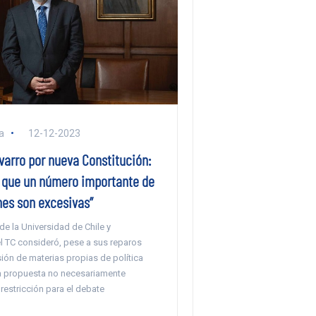
a
12-12-2023
varro por nueva Constitución:
 que un número importante de
nes son excesivas”
e la Universidad de Chile y
 TC consideró, pese a sus reparos
sión de materias propias de política
la propuesta no necesariamente
 restricción para el debate