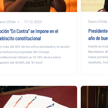
Diario UChile
ario UChile
17-12-2023
Presidente 
pción “En Contra” se impone en el
año de bue
lebiscito constitucional
Desde su loca
n más del 50% de los votos escrutados, la opción
Mandatario af
e rechaza la propuesta del Consejo
nueva jornada 
nstitucional obtiene un 55.16% de los votos
resultado, for
specto del 44.84% del “A Favor”.