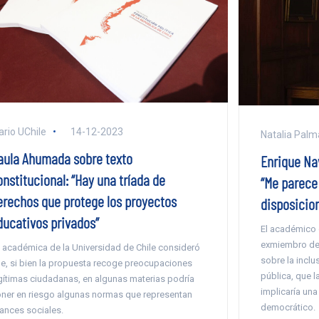
ario UChile
14-12-2023
Natalia Palm
aula Ahumada sobre texto
Enrique Na
nstitucional: “Hay una tríada de
“Me parece
erechos que protege los proyectos
disposicio
ducativos privados”
El académico d
exmiembro del
 académica de la Universidad de Chile consideró
sobre la inclu
e, si bien la propuesta recoge preocupaciones
pública, que 
gítimas ciudadanas, en algunas materias podría
implicaría una
ner en riesgo algunas normas que representan
democrático.
ances sociales.