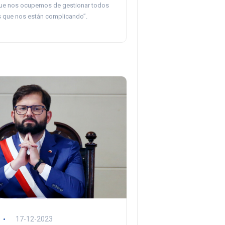
que nos ocupemos de gestionar todos
 que nos están complicando”.
17-12-2023