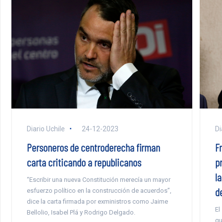
Diario Uchile
24-12-2023
Di
Personeros de centroderecha firman
F
carta criticando a republicanos
p
l
“Escribir una nueva Constitución merecía un mayor
d
esfuerzo político en la construcción de acuerdos”,
dice la carta firmada por exministros como Jaime
El
Bellolio, Isabel Plá y Rodrigo Delgado.
qu