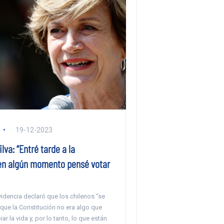
19-12-2023
lva: “Entré tarde a la
n algún momento pensé votar
videncia declaró que los chilenos “se
que la Constitución no era algo que
ar la vida y, por lo tanto, lo que están