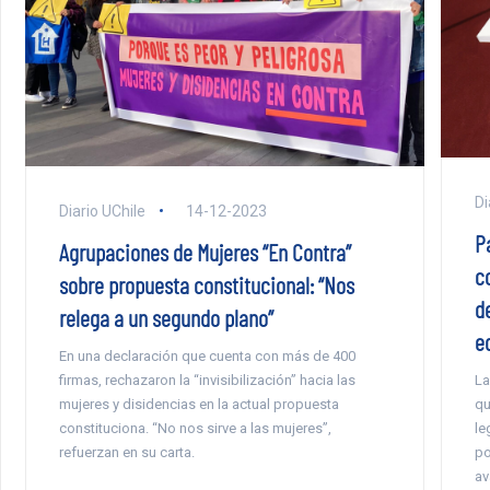
Di
Diario UChile
14-12-2023
P
Agrupaciones de Mujeres “En Contra”
co
sobre propuesta constitucional: “Nos
d
relega a un segundo plano”
e
En una declaración que cuenta con más de 400
La
firmas, rechazaron la “invisibilización” hacia las
qu
mujeres y disidencias en la actual propuesta
le
constituciona. “No nos sirve a las mujeres”,
po
refuerzan en su carta.
av