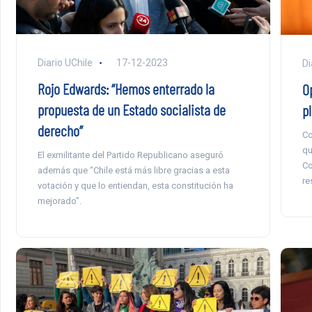
Diario UChile
17-12-2023
Di
Rojo Edwards: “Hemos enterrado la
O
propuesta de un Estado socialista de
p
derecho”
Co
qu
El exmilitante del Partido Republicano aseguró
Co
además que “Chile está más libre gracias a esta
re
votación y que lo entiendan, esta constitución ha
mejorado”.