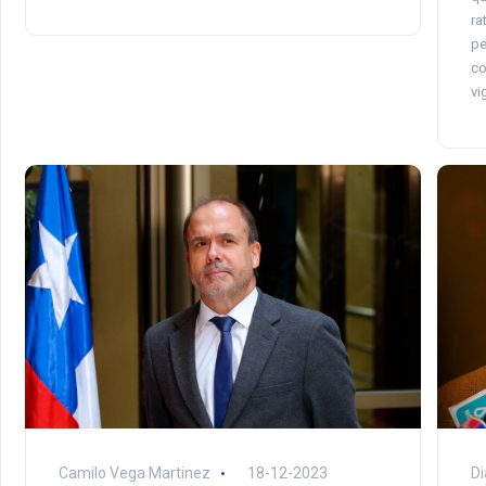
ra
pe
co
vi
Camilo Vega Martinez
18-12-2023
Di