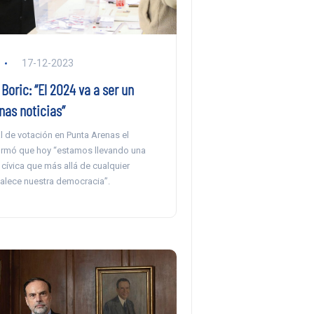
17-12-2023
Boric: “El 2024 va a ser un
nas noticias”
l de votación en Punta Arenas el
irmó que hoy “estamos llevando una
cívica que más allá de cualquier
talece nuestra democracia”.