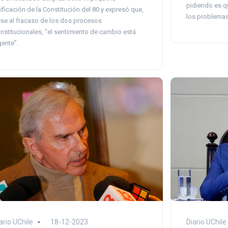
pidiendo es 
tificación de la Constitución del 80 y expresó que,
los problemas
se al fracaso de los dos procesos
nstitucionales, “el sentimiento de cambio está
gente”.
ario UChile
18-12-2023
Diario UChile