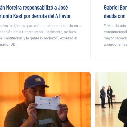
ván Moreira responsabilizó a José
Gabriel Bor
ntonio Kast por derrota del A Favor
deuda con e
arios le dijimos que tenían que ser mesurado en la
El Mandatario s
dacción de la Constitución. Finalmente, se hizo
constituciona
a ‘Kastitución’ y la gente lo rechazó”, expresó el
mayor capacid
nador UDI.
abandonar las 