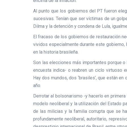
encima de la inflación.
Al punto que los gobiernos del PT fueron ele
sucesivas. Tenían que ser víctimas de un golpe 
Dilma y la detención y condena de Lula, igualme
El fracaso de los gobiernos de restauración n
vividos especialmente durante este gobierno, l
en la historia brasileña.
Son las elecciones más importantes porque o bi
encuesta indica- o reabren un ciclo virtuoso e
Hay dos mundos, dos ‘brasiles’, que están en o
año.
Derrotar al bolsonarismo -y hacerlo en primera v
modelo neoliberal y la utilización del Estado p
de las milicias y la familia corrupta que se 
profundamente neoliberal, autoritario, represiv
desprestigio internacional de Brasil, entre otro